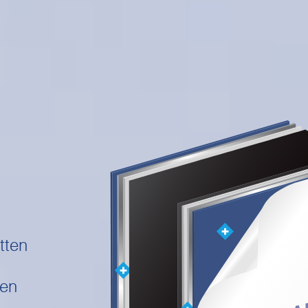
tten
hen